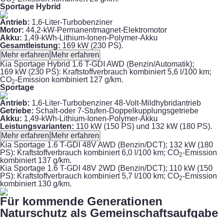
2
Sportage Hybrid
Antrieb:
1,6-Liter-Turbobenziner
Motor:
44,2-kW-Permanentmagnet-Elektromotor
Akku:
1,49-kWh-Lithium-Ionen-Polymer-Akku
Gesamtleistung:
169 kW (230 PS).
Mehr erfahren
Mehr erfahren
Kia Sportage Hybrid 1.6 T-GDI AWD (Benzin/Automatik);
169 kW (230 PS): Kraftstoffverbrauch kombiniert 5,6 l/100 km;
CO
-Emission kombiniert 127 g/km.
2
Sportage
Antrieb:
1,6-Liter-Turbobenziner 48-Volt-Mildhybridantrieb
Getriebe:
Schalt-oder 7-Stufen-Doppelkupplungsgetriebe
Akku:
1,49-kWh-Lithium-Ionen-Polymer-Akku
Leistungsvarianten:
110 kW (150 PS) und 132 kW (180 PS).
Mehr erfahren
Mehr erfahren
Kia Sportage 1.6 T-GDI 48V AWD (Benzin/DCT); 132 kW (180
PS): Kraftstoffverbrauch kombiniert 6,0 l/100 km; CO
-Emission
2
kombiniert 137 g/km.
Kia Sportage 1.6 T-GDI 48V 2WD (Benzin/DCT); 110 kW (150
PS): Kraftstoffverbrauch kombiniert 5,7 l/100 km; CO
-Emission
2
kombiniert 130 g/km.
Für kommende Generationen
Naturschutz als Gemeinschaftsaufgabe