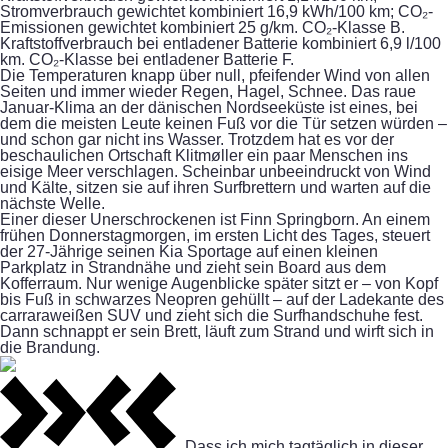
Stromverbrauch gewichtet kombiniert 16,9 kWh/100 km; CO₂-
Emissionen gewichtet kombiniert 25 g/km. CO₂-Klasse B.
Kraftstoffverbrauch bei entladener Batterie kombiniert 6,9 l/100
km. CO₂-Klasse bei entladener Batterie F.
Die Temperaturen knapp über null, pfeifender Wind von allen
Seiten und immer wieder Regen, Hagel, Schnee. Das raue
Januar-Klima an der dänischen Nordseeküste ist eines, bei
dem die meisten Leute keinen Fuß vor die Tür setzen würden –
und schon gar nicht ins Wasser. Trotzdem hat es vor der
beschaulichen Ortschaft Klitmøller ein paar Menschen ins
eisige Meer verschlagen. Scheinbar unbeeindruckt von Wind
und Kälte, sitzen sie auf ihren Surfbrettern und warten auf die
nächste Welle.
Einer dieser Unerschrockenen ist Finn Springborn. An einem
frühen Donnerstagmorgen, im ersten Licht des Tages, steuert
der 27-Jährige seinen Kia Sportage auf einen kleinen
Parkplatz in Strandnähe und zieht sein Board aus dem
Kofferraum. Nur wenige Augenblicke später sitzt er – von Kopf
bis Fuß in schwarzes Neopren gehüllt – auf der Ladekante des
carraraweißen SUV und zieht sich die Surfhandschuhe fest.
Dann schnappt er sein Brett, läuft zum Strand und wirft sich in
die Brandung.
„Dass ich mich tagtäglich in dieser