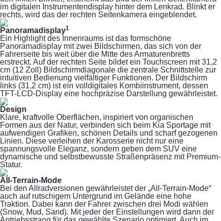
im digitalen Instrumentendisplay hinter dem Lenkrad. Blinkt er
rechts, wird das der rechten Seitenkamera eingeblendet.
1
Panorama­display
Ein Highlight des Innenraums ist das formschöne
Panoramadisplay mit zwei Bildschirmen, das sich von der
Fahrerseite bis weit über die Mitte des Armaturenbretts
erstreckt. Auf der rechten Seite bildet ein Touchscreen mit 31,2
cm (12 Zoll) Bildschirmdiagonale die zentrale Schnittstelle zur
intuitiven Bedienung vielfältiger Funktionen. Der Bildschirm
links (31,2 cm) ist ein volldigitales Kombiinstrument, dessen
TFT-LCD-Display eine hochpräzise Darstellung gewährleistet.
Design
Klare, kraftvolle Oberflächen, inspiriert von organischen
Formen aus der Natur, verbinden sich beim Kia Sportage mit
aufwendigen Grafiken, schönen Details und scharf gezogenen
Linien. Diese verleihen der Karosserie nicht nur eine
spannungsvolle Eleganz, sondern geben dem SUV eine
dynamische und selbstbewusste Straßenpräsenz mit Premium-
Statur.
All-Terrain-Mode
Bei den Allradversionen gewährleistet der „All-Terrain-Mode“
auch auf rutschigem Untergrund im Gelände eine hohe
Traktion. Dabei kann der Fahrer zwischen drei Modi wählen
(Snow, Mud, Sand). Mit jeder der Einstellungen wird dann der
Antriebsstrang für das gewählte Szenario optimiert. Auch im