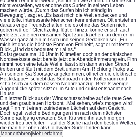
so betont er immer wieder, sei für ihn wie Atmen. Er könne sich
nicht vorstellen, was er ohne das Surfen in seinem Leben
machen würde. „Durch das Surfen bin ich ständig in
Bewegung“, sagt er. „Es lässt mich die Welt entdecken und
viele tolle, interessante Menschen kennenlernen. Oft entstehen
daraus enge Freundschaften, die es ohne das Surfen nicht
geben würde.“ Gleichzeitig, fügt er hinzu, könne er sich auch
jederzeit an einen einsamen Spot zurückziehen, an dem er im
Wasser ganz allein mit sich und seinen Gedanken sei. „Für
mich ist das die höchste Form von Freiheit“, sagt er mit festem
Blick. „Und das bedeutet mir alles.“
Es ist gerade mal 16 Uhr in Klitmøller, doch an der dänischen
Nordseeküste setzt bereits jetzt die Abenddämmerung ein. Finn
nimmt noch eine letzte Welle, lässt sich dann an den Strand
treiben und läuft mit dem Brett unterm Arm Richtung Parkplatz.
An seinem Kia Sportage angekommen, öffnet er die elektrische
1
Heckklappe
, schiebt das Surfboard in den Kofferraum und
schält sich aus dem nassen Neoprenanzug. Bereits wenige
Augenblicke später sitzt er im Auto und cruist entspannt nach
Hause.
Ein letzter Blick aus der Windschutzscheibe auf die raue See
und den graublauen Horizont. „Mal sehen, wie’s morgen wird“,
sagt Finn mit einem zufriedenen Lächeln auf dem Gesicht.
Doch egal, welche Bedingungen ihn nach dem nächsten
Sonnenaufgang erwarten: Sein Kia wird ihn auch morgen
wieder treu begleiten – auf der Suche nach den besten Wellen,
die man hier oben als Coldwater-Surfer finden kann.
Mehr erfahren
Mehr erfahren