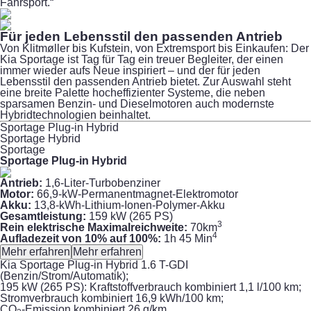
Fahrsport.“
Für jeden Lebensstil den passenden Antrieb
Von Klitmøller bis Kufstein, von Extremsport bis Einkaufen: Der
Kia Sportage ist Tag für Tag ein treuer Begleiter, der einen
immer wieder aufs Neue inspiriert – und der für jeden
Lebensstil den passenden Antrieb bietet. Zur Auswahl steht
eine breite Palette hocheffizienter Systeme, die neben
sparsamen Benzin- und Dieselmotoren auch modernste
Hybridtechnologien beinhaltet.
Sportage Plug-in Hybrid
Sportage Hybrid
Sportage
Sportage Plug-in Hybrid
Antrieb:
1,6-Liter-Turbobenziner
Motor:
66,9-kW-Permanentmagnet-Elektromotor
Akku:
13,8-kWh-Lithium-Ionen-Polymer-Akku
Gesamtleistung:
159 kW (265 PS)
3
Rein elektrische Maximalreichweite:
70km
4
Aufladezeit von 10% auf 100%:
1h 45 Min
Mehr erfahren
Mehr erfahren
Kia Sportage Plug-in Hybrid 1.6 T-GDI
(Benzin/Strom/Automatik);
195 kW (265 PS): Kraftstoffverbrauch kombiniert 1,1 l/100 km;
Stromverbrauch kombiniert 16,9 kWh/100 km;
CO
-Emission kombiniert 26 g/km.