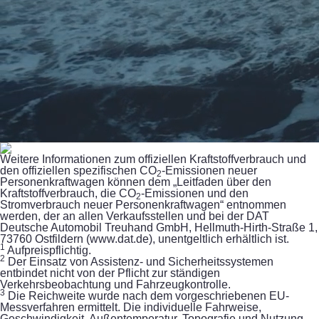
Weitere Informationen zum offiziellen Kraftstoffverbrauch und
den offiziellen spezifischen CO
-Emissionen neuer
2
Personenkraftwagen können dem „Leitfaden über den
Kraftstoffverbrauch, die CO
-Emissionen und den
2
Stromverbrauch neuer Personenkraftwagen“ entnommen
werden, der an allen Verkaufsstellen und bei der DAT
Deutsche Automobil Treuhand GmbH, Hellmuth-Hirth-Straße 1,
73760 Ostfildern (www.dat.de), unentgeltlich erhältlich ist.
1
Aufpreispflichtig.
2
Der Einsatz von Assistenz- und Sicherheitssystemen
entbindet nicht von der Pflicht zur ständigen
Verkehrsbeobachtung und Fahrzeugkontrolle.
3
Die Reichweite wurde nach dem vorgeschriebenen EU-
Messverfahren ermittelt. Die individuelle Fahrweise,
Geschwindigkeit, Außentemperatur, Topografie und Nutzung