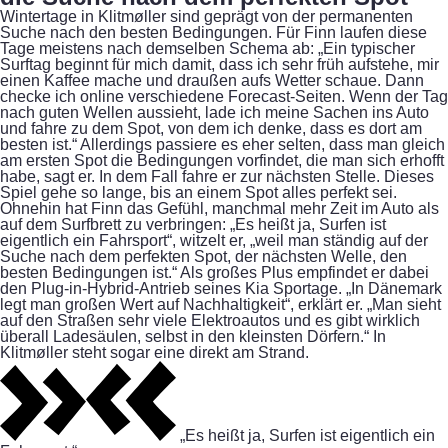
Wintertage in Klitmøller sind geprägt von der permanenten
Suche nach den besten Bedingungen. Für Finn laufen diese
Tage meistens nach demselben Schema ab: „Ein typischer
Surftag beginnt für mich damit, dass ich sehr früh aufstehe, mir
einen Kaffee mache und draußen aufs Wetter schaue. Dann
checke ich online verschiedene Forecast-Seiten. Wenn der Tag
nach guten Wellen aussieht, lade ich meine Sachen ins Auto
und fahre zu dem Spot, von dem ich denke, dass es dort am
besten ist.“ Allerdings passiere es eher selten, dass man gleich
am ersten Spot die Bedingungen vorfindet, die man sich erhofft
habe, sagt er. In dem Fall fahre er zur nächsten Stelle. Dieses
Spiel gehe so lange, bis an einem Spot alles perfekt sei.
Ohnehin hat Finn das Gefühl, manchmal mehr Zeit im Auto als
auf dem Surfbrett zu verbringen: „Es heißt ja, Surfen ist
eigentlich ein Fahrsport“, witzelt er, „weil man ständig auf der
Suche nach dem perfekten Spot, der nächsten Welle, den
besten Bedingungen ist.“ Als großes Plus empfindet er dabei
den Plug-in-Hybrid-Antrieb seines Kia Sportage. „In Dänemark
legt man großen Wert auf Nachhaltigkeit“, erklärt er. „Man sieht
auf den Straßen sehr viele Elektroautos und es gibt wirklich
überall Ladesäulen, selbst in den kleinsten Dörfern.“ In
Klitmøller steht sogar eine direkt am Strand.
„Es heißt ja, Surfen ist eigentlich ein