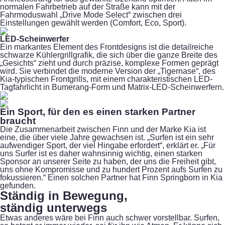
normalen Fahrbetrieb auf der Straße kann mit der
Fahrmoduswahl „Drive Mode Select“ zwischen drei
Einstellungen gewählt werden (Comfort, Eco, Sport).
LED-Scheinwerfer
Ein markantes Element des Frontdesigns ist die detailreiche
schwarze Kühlergrillgrafik, die sich über die ganze Breite des
„Gesichts“ zieht und durch präzise, komplexe Formen geprägt
wird. Sie verbindet die moderne Version der „Tigernase“, des
Kia-typischen Frontgrills, mit einem charakteristischen LED-
Tagfahrlicht in Bumerang-Form und Matrix-LED-Scheinwerfern.
Ein Sport, für den es einen starken Partner
braucht
Die Zusammenarbeit zwischen Finn und der Marke Kia ist
eine, die über viele Jahre gewachsen ist. „Surfen ist ein sehr
aufwendiger Sport, der viel Hingabe erfordert“, erklärt er. „Für
uns Surfer ist es daher wahnsinnig wichtig, einen starken
Sponsor an unserer Seite zu haben, der uns die Freiheit gibt,
uns ohne Kompromisse und zu hundert Prozent aufs Surfen zu
fokussieren.“ Einen solchen Partner hat Finn Springborn in Kia
gefunden.
Ständig in Bewegung,
ständig unterwegs
Etwas anderes wäre bei Finn auch schwer vorstellbar. Surfen,