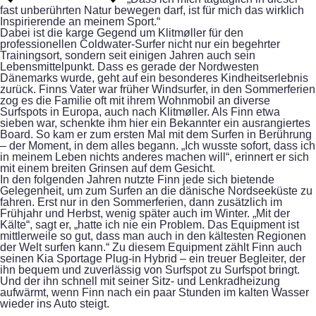
fast unberührten Natur bewegen darf, ist für mich das wirklich
Inspirierende an meinem Sport.“
Dabei ist die karge Gegend um Klitmøller für den
professionellen Coldwater-Surfer nicht nur ein begehrter
Trainingsort, sondern seit einigen Jahren auch sein
Lebensmittelpunkt. Dass es gerade der Nordwesten
Dänemarks wurde, geht auf ein besonderes Kindheitserlebnis
zurück. Finns Vater war früher Windsurfer, in den Sommerferien
zog es die Familie oft mit ihrem Wohnmobil an diverse
Surfspots in Europa, auch nach Klitmøller. Als Finn etwa
sieben war, schenkte ihm hier ein Bekannter ein ausrangiertes
Board. So kam er zum ersten Mal mit dem Surfen in Berührung
– der Moment, in dem alles begann. „Ich wusste sofort, dass ich
in meinem Leben nichts anderes machen will“, erinnert er sich
mit einem breiten Grinsen auf dem Gesicht.
In den folgenden Jahren nutzte Finn jede sich bietende
Gelegenheit, um zum Surfen an die dänische Nordseeküste zu
fahren. Erst nur in den Sommerferien, dann zusätzlich im
Frühjahr und Herbst, wenig später auch im Winter. „Mit der
Kälte“, sagt er, „hatte ich nie ein Problem. Das Equipment ist
mittlerweile so gut, dass man auch in den kältesten Regionen
der Welt surfen kann.“ Zu diesem Equipment zählt Finn auch
seinen Kia Sportage Plug-in Hybrid – ein treuer Begleiter, der
ihn bequem und zuverlässig von Surfspot zu Surfspot bringt.
Und der ihn schnell mit seiner Sitz- und Lenkradheizung
aufwärmt, wenn Finn nach ein paar Stunden im kalten Wasser
wieder ins Auto steigt.