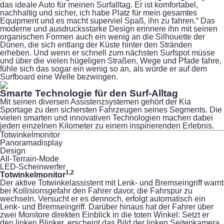
das ideale Auto für meinen Surfalltag. Er ist komfortabel,
nachhaltig und sicher, ich habe Platz für mein gesamtes
Equipment und es macht superviel Spaß, ihn zu fahren.“ Das
moderne und ausdrucksstarke Design erinnere ihn mit seinen
organischen Formen auch ein wenig an die Silhouette der
Dünen, die sich entlang der Küste hinter den Stränden
erheben. Und wenn er schnell zum nächsten Surfspot müsse
und über die vielen hügeligen Straßen, Wege und Pfade fahre,
fühle sich das sogar ein wenig so an, als würde er auf dem
Surfboard eine Welle bezwingen.
Smarte Technologie für den Surf-Alltag
Mit seinen diversen Assistenzsystemen gehört der Kia
Sportage zu den sichersten Fahrzeugen seines Segments. Die
vielen smarten und innovativen Technologien machen dabei
jeden einzelnen Kilometer zu einem inspirierenden Erlebnis.
Totwinkelmonitor
Panoramadisplay
Design
All-Terrain-Mode
LED-Scheinwerfer
1,2
Totwinkel­monitor
Der aktive Totwinkelassistent mit Lenk- und Bremseingriff warnt
bei Kollisionsgefahr den Fahrer davor, die Fahrspur zu
wechseln. Versucht er es dennoch, erfolgt automatisch ein
Lenk- und Bremseingriff. Darüber hinaus hat der Fahrer über
zwei Monitore direkten Einblick in die toten Winkel: Setzt er
den linken Blinker, erscheint das Bild der linken Seitenkamera