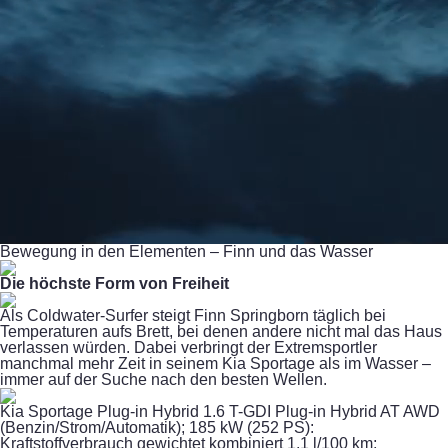
Bewegung in den Elementen – Finn und das Wasser
Die höchste Form von Freiheit
Als Coldwater-Surfer steigt Finn Springborn täglich bei
Temperaturen aufs Brett, bei denen andere nicht mal das Haus
verlassen würden. Dabei verbringt der Extremsportler
manchmal mehr Zeit in seinem Kia Sportage als im Wasser –
immer auf der Suche nach den besten Wellen.
Kia Sportage Plug-in Hybrid 1.6 T-GDI Plug-in Hybrid AT AWD
(Benzin/Strom/Automatik); 185 kW (252 PS):
Kraftstoffverbrauch gewichtet kombiniert 1,1 l/100 km;