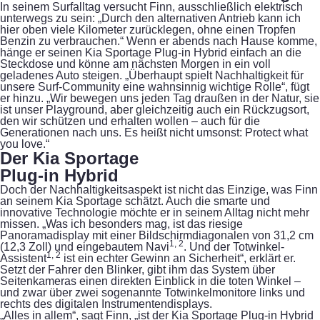
In seinem Surfalltag versucht Finn, ausschließlich elektrisch
unterwegs zu sein: „Durch den alternativen Antrieb kann ich
hier oben viele Kilometer zurücklegen, ohne einen Tropfen
Benzin zu verbrauchen.“ Wenn er abends nach Hause komme,
hänge er seinen Kia Sportage Plug-in Hybrid einfach an die
Steckdose und könne am nächsten Morgen in ein voll
geladenes Auto steigen. „Überhaupt spielt Nachhaltigkeit für
unsere Surf-Community eine wahnsinnig wichtige Rolle“, fügt
er hinzu. „Wir bewegen uns jeden Tag draußen in der Natur, sie
ist unser Playground, aber gleichzeitig auch ein Rückzugsort,
den wir schützen und erhalten wollen – auch für die
Generationen nach uns. Es heißt nicht umsonst: Protect what
you love.“
Der Kia Sportage
Plug-in Hybrid
Doch der Nachhaltigkeitsaspekt ist nicht das Einzige, was Finn
an seinem Kia Sportage schätzt. Auch die smarte und
innovative Technologie möchte er in seinem Alltag nicht mehr
missen. „Was ich besonders mag, ist das riesige
Panoramadisplay mit einer Bildschirmdiagonalen von 31,2 cm
1, 2
(12,3 Zoll) und eingebautem Navi
. Und der Totwinkel-
1, 2
Assistent
ist ein echter Gewinn an Sicherheit“, erklärt er.
Setzt der Fahrer den Blinker, gibt ihm das System über
Seitenkameras einen direkten Einblick in die toten Winkel –
und zwar über zwei sogenannte Totwinkelmonitore links und
rechts des digitalen Instrumentendisplays.
„Alles in allem“, sagt Finn, „ist der Kia Sportage Plug-in Hybrid