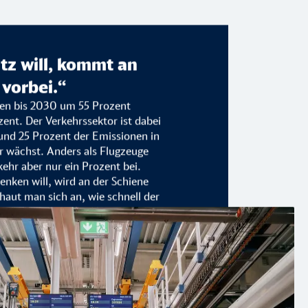
z will, kommt an
 vorbei.“
nen bis 2030 um 55 Prozent
ent. Der Verkehrssektor ist dabei
rund 25 Prozent der Emissionen in
r wächst. Anders als Flugzeuge
ehr aber nur ein Prozent bei.
nken will, wird an der Schiene
aut man sich an, wie schnell der
nd gleichzeitig die Notwendigkeit
 klar, dass das eine der größten
it ist.