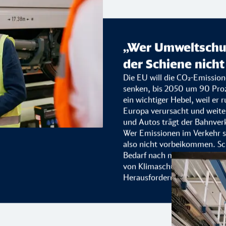
„Wer Umweltschut
der Schiene nicht
Die EU will die CO₂-Emissio
senken, bis 2050 um 90 Proz
ein wichtiger Hebel, weil er 
Europa verursacht und weite
und Autos trägt der Bahnverk
Wer Emissionen im Verkehr se
also nicht vorbeikommen. Sch
Bedarf nach mehr Mobilität u
von Klimaschutz wächst, wird
Herausforderungen unserer Ze