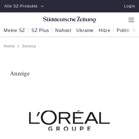
Zum Hauptinhalt springen
Alle SZ-Produkte
Login
Meine SZ
SZ Plus
Nahost
Ukraine
Hitze
Politik
W
Home
Service
Anzeige