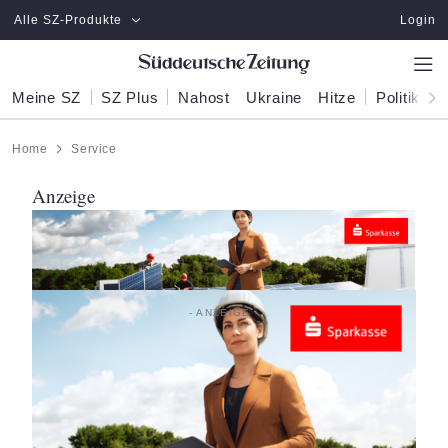
Zum Hauptinhalt springen
Alle SZ-Produkte
Login
Meine SZ
SZ Plus
Nahost
Ukraine
Hitze
Politik
W
Home
Service
Anzeige