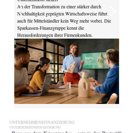
An der Transformation zu einer stärker durch
Wä
Nachhaltigkeit geprägten Wirtschaftsweise führt
Vor
auch für Mittelständler kein Weg mehr vorbei. Die
An
e
Sparkassen-Finanzgruppe kennt die
ger
Herausforderungen ihrer Firmenkunden.
Tra
UNTERNEHMENSFINANZIERUNG
UNTERNEHMENSFINANZIERUNG
„Raus aus dem Krisenmodus – rein in den Restart!“